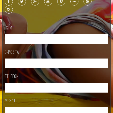
İSIM
*
E-POSTA
*
TELEFON
MESAJ
*