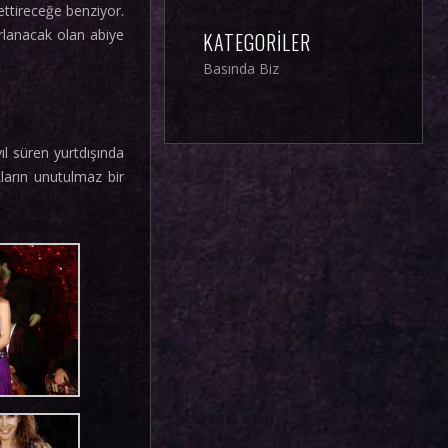
ttireceğe benziyor.
rlanacak olan abiye
KATEGORILER
Basında Biz
l süren yurtdışında
arın unutulmaz bir