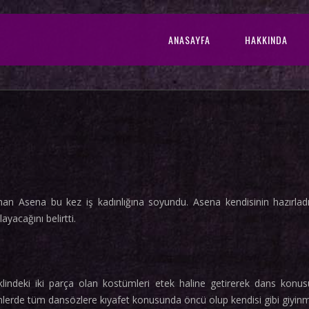
ANASAYFA
HAKKINDA
n Asena bu kez iş kadınlığına soyundu. Asena kendisinin hazırladığ
acağını belirtti.
klindeki iki parça olan kostümleri etek haline getirerek dans kon
mlerde tüm dansözlere kıyafet konusunda öncü olup kendisi gibi giyinm