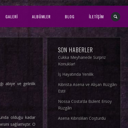
GALERI
ALBÜMLER
BLOG
İLETIŞIM
SON HABERLER
Cukka Meyhanede Sürpriz
Konuklar!
İş Hayatında Yenilik
ı abiye ve gelinlik
Kıbrısta Asena ve Alişan Rüzgârı
Esti!
Nossa Costa’da Bülent Ersoy
Rüzgârı
usunda olduğu kadar
Asena Kıbrıslıları Coşturdu
esini sağlamıştır. O