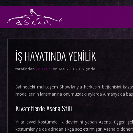
İŞ HAYATINDA YENILIK
tarafından
yonetici
on Aralık 10, 2016 içinde
Sahnedeki muhteşem Show’larıyla herkesin beğenisini kazana
modellerinin lansmanına önümüzdeki aylarda Almanya’da başlay
Kıyafetlerde Asena Stili
Yıllar evvel kostümde ilk devrimini yapan Asena, üçgen şe
kostümleriyle de adından sıkça söz ettirmiştir. Asena o döne