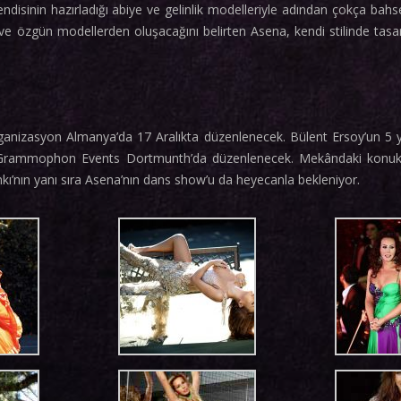
sinin hazırladığı abiye ve gelinlik modelleriyle adından çokça bahse
e özgün modellerden oluşacağını belirten Asena, kendi stilinde tasa
ganizasyon Almanya’da 17 Aralıkta düzenlenecek. Bülent Ersoy’un 5 yı
 Grammophon Events Dortmunth’da düzenlenecek. Mekândaki konukl
ı’nın yanı sıra Asena’nın dans show’u da heyecanla bekleniyor.